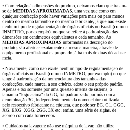
• Com relação às dimensões do produto, deixamos claro que tratam-
se de
MEDIDAS APROXIMADAS
, uma vez que como em
qualquer confecção pode haver variações para mais ou para menos
dentro do mesmo tamanho e do mesmo fabricante, já que não existe
nenhum tipo de regulamentação de órgãos oficiais no Brasil (como o
INMETRO, por exemplo), no que se refere à padronização das
dimensões em centímetros equivalentes a cada tamanho. As
MEDIDAS APROXIMADAS
informadas na descrição do
produto, são aferidas exatamente da mesma maneira, através de
equipamento profissional e apropriado já há mais de duas décadas e
meia.
• Novamente, como não existe nenhum tipo de regulamentação de
órgãos oficiais no Brasil (como o INMETRO, por exemplo) no que
tange à padronização da nomenclatura dos tamanhos das
confecções, cada marca, a seu critério, adota o seu próprio padrão.
Apenas e tão somente por uma questão interna de sistema, o
tamanho "logo acima" do GG, foi padronizado por nós com a
denominação 3G, independentemente da nomenclatura utilizada
pelo respectivo fabricante na etiqueta, que pode ser EG, G1, GGG,
XG, EXG, XGG, 2GG, 3X etc; enfim, uma série de siglas, de
acordo com cada fornecedor.
• Cuidados na lavagem: não use máquina de lavar, não utilize