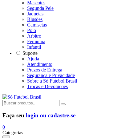
Mascotes
Segunda Pele
Jaquetas
Blusões
Camisetas
Polo
Árbitro
Feminina
Infantil
Suporte
Ajuda
Atendimento
Prazos de Entrega
Segurança e Privacidade
Sobre a Só Futebol Brasil
Trocas e Devoluções
Faça seu
login ou cadastre-se
0
Categorias