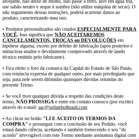
alvejante, não deixe de molho, não passe a ferro, lave em água fria,
use sabão neutro e seque à sombra (não utilize máquina de secar). O
não seguimento dessas instruções, poderá acarretar danos ao
produto, caracterizando mau uso.
• Produtos personalizados são criados
ESPECIALMENTE PARA
VOCÊ
.
Isso significa que
NÃO ACEITAREMOS
CANCELAMENTOS, TROCAS ou DEVOLUÇÕES
em
hipótese alguma, exceto por defeito de fabricação (após posterior e
minuciosa analise e devidamente comprovado através de laudo
técnico emitido pelo fabricante).
• Fica eleito o foro da comarca da Capital do Estado de São Paulo,
com renúncia expressa de qualquer outro, por mais privilegiado que
seja, para nele serem dirimidas quaisquer dúvidas oriundas do
presente Termo.
• Se você tiver qualquer dúvida a respeito das condições deste
termo,
NÃO PROSSIGA
e entre em contato conosco (por escrito)
através do e-mail:
sac@sofutebolbrasil.com
• Ao clicar no botão
"LI E ACEITO OS TERMOS DA
COMPRA"
e prosseguir com a conclusão de seu Pedido, você
estará dando ciência, aceitando e também fornecendo o seu "de
acordo" irrevogável com este Termo mediante assinatura digital com