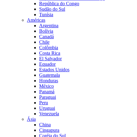
República do Congo
Sudão do Sul
Tunísia
Américas
Argentina
Bolívia
Canadá
Chile
Colômbia
Costa Rica
El Salvador
Equador
Estados Unidos
Guatemala
Honduras
México
Panamá
Paraguai
Peru
Uruguai
Venezuela
Ásia
China
Cingapura
Coréia do Sul