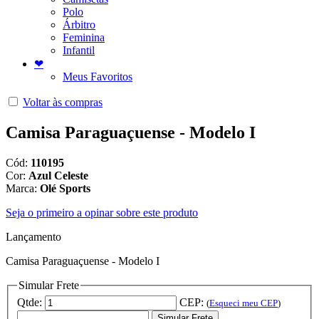
Polo
Árbitro
Feminina
Infantil
❤
Meus Favoritos
Voltar às compras
Camisa Paraguaçuense - Modelo I
Cód:
110195
Cor:
Azul Celeste
Marca:
Olé Sports
Seja o primeiro a opinar sobre este produto
Lançamento
Camisa Paraguaçuense - Modelo I
Simular Frete
Qtde:
CEP:
(
Esqueci meu CEP
)
Simular Frete