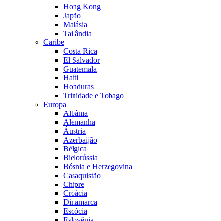
Hong Kong
Japão
Malásia
Tailândia
Caribe
Costa Rica
El Salvador
Guatemala
Haiti
Honduras
Trinidade e Tobago
Europa
Albânia
Alemanha
Áustria
Azerbaijão
Bélgica
Bielorússia
Bósnia e Herzegovina
Casaquistão
Chipre
Croácia
Dinamarca
Escócia
Eslovênia