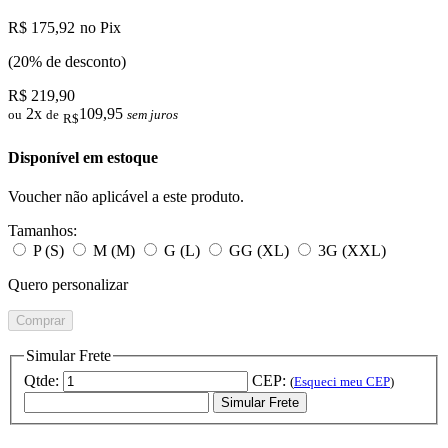
R$ 175,92
no Pix
(20% de desconto)
R$ 219,90
2x
109,95
ou
de
sem juros
R$
Disponível em estoque
Voucher não aplicável a este produto.
Tamanhos:
P (S)
M (M)
G (L)
GG (XL)
3G (XXL)
Quero personalizar
Comprar
Simular Frete
Qtde:
CEP:
(
Esqueci meu CEP
)
Simular Frete