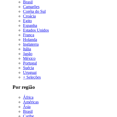
Brasil
Camarões
Coréia do Sul
Croácia
Egito
Espanha
Estados Unidos
França
Holanda
Inglaterra
Itália
Japão
México
Portugal
Suécia
Uruguai
+ Seleções
Por região
África
Américas
Ásia
Brasil
Caribe