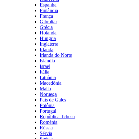
Espanha
Finlândia
França
Gibraltar
Grécia
Holanda
Hungria
Inglaterra
Irlanda
Irlanda do Norte
Islândia
Israel
Itália
Lituânia
Macedônia
Malta
Noruega
País de Gales
Polônia
Portugal
República Tcheca
Romênia
Rússia
Sérvia
Suécia