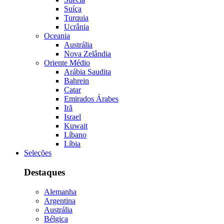
Suíça
Turquia
Ucrânia
Oceania
Austrália
Nova Zelândia
Oriente Médio
Arábia Saudita
Bahrein
Catar
Emirados Árabes
Irã
Israel
Kuwait
Líbano
Líbia
Seleções
Destaques
Alemanha
Argentina
Austrália
Bélgica