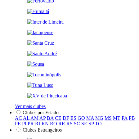
Ver mais clubes
Clubes por Estado
AC
AL
AM
AP
BA
CE
DF
ES
GO
MA
MG
MS
MT
PA
PB
PE
PI
PR
RJ
RN
RO
RR
RS
SC
SE
SP
TO
Clubes Estrangeiros