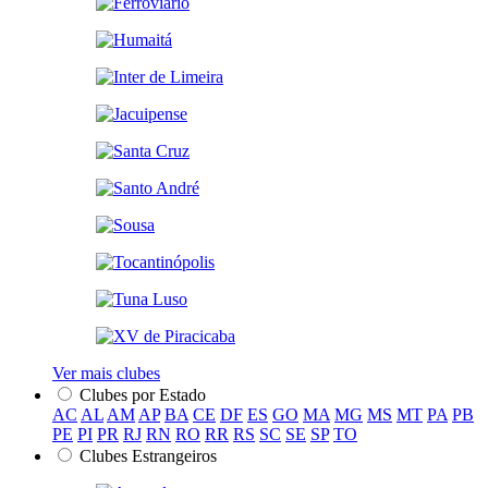
Ver mais clubes
Clubes por Estado
AC
AL
AM
AP
BA
CE
DF
ES
GO
MA
MG
MS
MT
PA
PB
PE
PI
PR
RJ
RN
RO
RR
RS
SC
SE
SP
TO
Clubes Estrangeiros