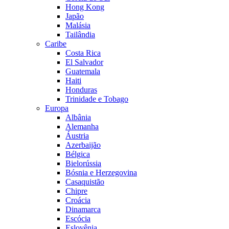
Hong Kong
Japão
Malásia
Tailândia
Caribe
Costa Rica
El Salvador
Guatemala
Haiti
Honduras
Trinidade e Tobago
Europa
Albânia
Alemanha
Áustria
Azerbaijão
Bélgica
Bielorússia
Bósnia e Herzegovina
Casaquistão
Chipre
Croácia
Dinamarca
Escócia
Eslovênia