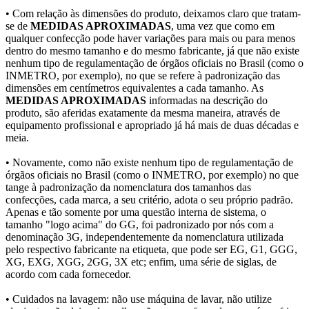
• Com relação às dimensões do produto, deixamos claro que tratam-
se de
MEDIDAS APROXIMADAS
, uma vez que como em
qualquer confecção pode haver variações para mais ou para menos
dentro do mesmo tamanho e do mesmo fabricante, já que não existe
nenhum tipo de regulamentação de órgãos oficiais no Brasil (como o
INMETRO, por exemplo), no que se refere à padronização das
dimensões em centímetros equivalentes a cada tamanho. As
MEDIDAS APROXIMADAS
informadas na descrição do
produto, são aferidas exatamente da mesma maneira, através de
equipamento profissional e apropriado já há mais de duas décadas e
meia.
• Novamente, como não existe nenhum tipo de regulamentação de
órgãos oficiais no Brasil (como o INMETRO, por exemplo) no que
tange à padronização da nomenclatura dos tamanhos das
confecções, cada marca, a seu critério, adota o seu próprio padrão.
Apenas e tão somente por uma questão interna de sistema, o
tamanho "logo acima" do GG, foi padronizado por nós com a
denominação 3G, independentemente da nomenclatura utilizada
pelo respectivo fabricante na etiqueta, que pode ser EG, G1, GGG,
XG, EXG, XGG, 2GG, 3X etc; enfim, uma série de siglas, de
acordo com cada fornecedor.
• Cuidados na lavagem: não use máquina de lavar, não utilize