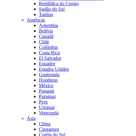
República do Congo
Sudão do Sul
Tunísia
Américas
Argentina
Bolívia
Canadá
Chile
Colômbia
Costa Rica
El Salvador
Equador
Estados Unidos
Guatemala
Honduras
México
Panamá
Paraguai
Peru
Uruguai
Venezuela
Ásia
China
Cingapura
Coréia do Sul