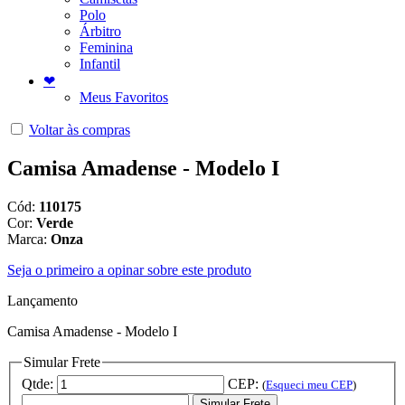
Polo
Árbitro
Feminina
Infantil
❤
Meus Favoritos
Voltar às compras
Camisa Amadense - Modelo I
Cód:
110175
Cor:
Verde
Marca:
Onza
Seja o primeiro a opinar sobre este produto
Lançamento
Camisa Amadense - Modelo I
Simular Frete
Qtde:
CEP:
(
Esqueci meu CEP
)
Simular Frete