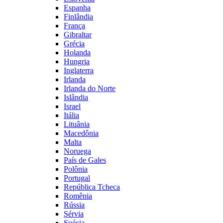
Espanha
Finlândia
França
Gibraltar
Grécia
Holanda
Hungria
Inglaterra
Irlanda
Irlanda do Norte
Islândia
Israel
Itália
Lituânia
Macedônia
Malta
Noruega
País de Gales
Polônia
Portugal
República Tcheca
Romênia
Rússia
Sérvia
Suécia