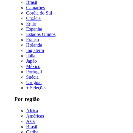
Brasil
Camarões
Coréia do Sul
Croácia
Egito
Espanha
Estados Unidos
França
Holanda
Inglaterra
Itália
Japão
México
Portugal
Suécia
Uruguai
+ Seleções
Por região
África
Américas
Ásia
Brasil
Caribe