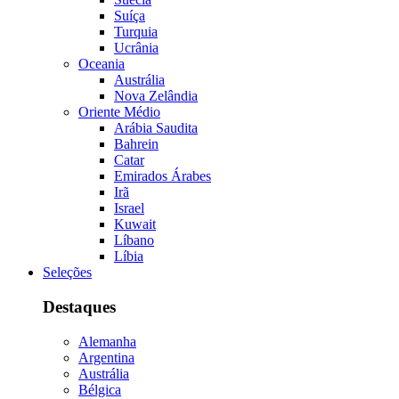
Suíça
Turquia
Ucrânia
Oceania
Austrália
Nova Zelândia
Oriente Médio
Arábia Saudita
Bahrein
Catar
Emirados Árabes
Irã
Israel
Kuwait
Líbano
Líbia
Seleções
Destaques
Alemanha
Argentina
Austrália
Bélgica