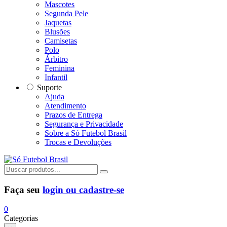
Mascotes
Segunda Pele
Jaquetas
Blusões
Camisetas
Polo
Árbitro
Feminina
Infantil
Suporte
Ajuda
Atendimento
Prazos de Entrega
Segurança e Privacidade
Sobre a Só Futebol Brasil
Trocas e Devoluções
Faça seu
login ou cadastre-se
0
Categorias