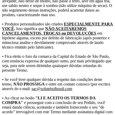
alvejante, não deixe de molho, não passe a ferro, lave em água fria,
use sabão neutro e seque à sombra (não utilize máquina de secar). O
não seguimento dessas instruções, poderá acarretar danos ao
produto, caracterizando mau uso.
• Produtos personalizados são criados
ESPECIALMENTE PARA
VOCÊ
.
Isso significa que
NÃO ACEITAREMOS
CANCELAMENTOS, TROCAS ou DEVOLUÇÕES
em
hipótese alguma, exceto por defeito de fabricação (após posterior e
minuciosa analise e devidamente comprovado através de laudo
técnico emitido pelo fabricante).
• Fica eleito o foro da comarca da Capital do Estado de São Paulo,
com renúncia expressa de qualquer outro, por mais privilegiado que
seja, para nele serem dirimidas quaisquer dúvidas oriundas do
presente Termo.
• Se você tiver qualquer dúvida a respeito das condições deste
termo,
NÃO PROSSIGA
e entre em contato conosco (por escrito)
através do e-mail:
sac@sofutebolbrasil.com
• Ao clicar no botão
"LI E ACEITO OS TERMOS DA
COMPRA"
e prosseguir com a conclusão de seu Pedido, você
estará dando ciência, aceitando e também fornecendo o seu "de
acordo" irrevogável com este Termo mediante assinatura digital com