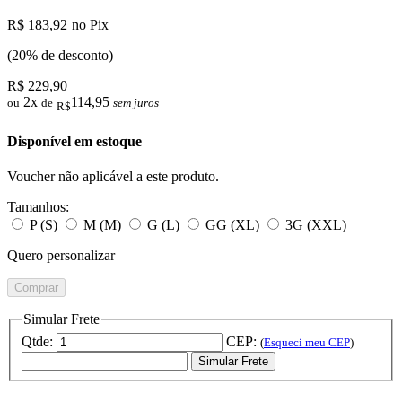
R$ 183,92
no Pix
(20% de desconto)
R$ 229,90
2x
114,95
ou
de
sem juros
R$
Disponível em estoque
Voucher não aplicável a este produto.
Tamanhos:
P (S)
M (M)
G (L)
GG (XL)
3G (XXL)
Quero personalizar
Comprar
Simular Frete
Qtde:
CEP:
(
Esqueci meu CEP
)
Simular Frete