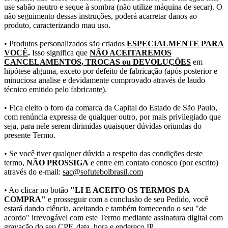
use sabão neutro e seque à sombra (não utilize máquina de secar). O
não seguimento dessas instruções, poderá acarretar danos ao
produto, caracterizando mau uso.
• Produtos personalizados são criados
ESPECIALMENTE PARA
VOCÊ
.
Isso significa que
NÃO ACEITAREMOS
CANCELAMENTOS, TROCAS ou DEVOLUÇÕES
em
hipótese alguma, exceto por defeito de fabricação (após posterior e
minuciosa analise e devidamente comprovado através de laudo
técnico emitido pelo fabricante).
• Fica eleito o foro da comarca da Capital do Estado de São Paulo,
com renúncia expressa de qualquer outro, por mais privilegiado que
seja, para nele serem dirimidas quaisquer dúvidas oriundas do
presente Termo.
• Se você tiver qualquer dúvida a respeito das condições deste
termo,
NÃO PROSSIGA
e entre em contato conosco (por escrito)
através do e-mail:
sac@sofutebolbrasil.com
• Ao clicar no botão
"LI E ACEITO OS TERMOS DA
COMPRA"
e prosseguir com a conclusão de seu Pedido, você
estará dando ciência, aceitando e também fornecendo o seu "de
acordo" irrevogável com este Termo mediante assinatura digital com
gravação do seu CPF, data, hora e endereço IP.