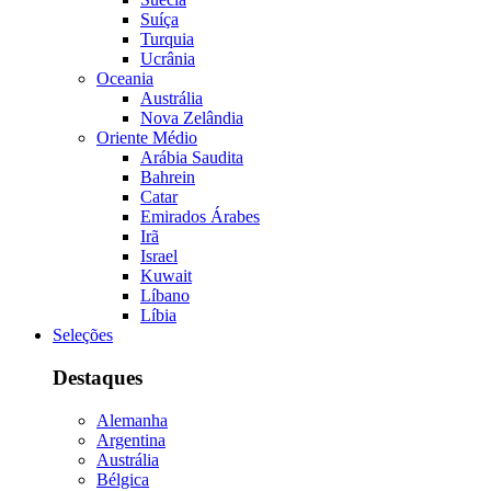
Suíça
Turquia
Ucrânia
Oceania
Austrália
Nova Zelândia
Oriente Médio
Arábia Saudita
Bahrein
Catar
Emirados Árabes
Irã
Israel
Kuwait
Líbano
Líbia
Seleções
Destaques
Alemanha
Argentina
Austrália
Bélgica