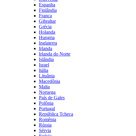
Espanha
Finlândia
França
Gibraltar
Grécia
Holanda
Hungria
Inglaterra
Irlanda
Irlanda do Norte
Islândia
Israel
Itália
Lituânia
Macedônia
Malta
Noruega
País de Gales
Polônia
Portugal
República Tcheca
Romênia
Rússia
Sérvia
Suécia