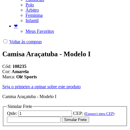
Polo
Árbitro
Feminina
Infantil
❤
Meus Favoritos
Voltar às compras
Camisa Araçatuba - Modelo I
Cód:
108235
Cor:
Amarela
Marca:
Olé Sports
Seja o primeiro a opinar sobre este produto
Camisa Araçatuba - Modelo I
Simular Frete
Qtde:
CEP:
(
Esqueci meu CEP
)
Simular Frete