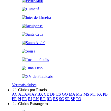
Ver mais clubes
Clubes por Estado
AC
AL
AM
AP
BA
CE
DF
ES
GO
MA
MG
MS
MT
PA
PB
PE
PI
PR
RJ
RN
RO
RR
RS
SC
SE
SP
TO
Clubes Estrangeiros