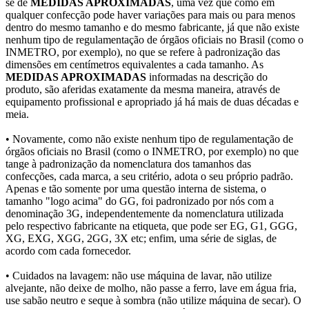
se de
MEDIDAS APROXIMADAS
, uma vez que como em
qualquer confecção pode haver variações para mais ou para menos
dentro do mesmo tamanho e do mesmo fabricante, já que não existe
nenhum tipo de regulamentação de órgãos oficiais no Brasil (como o
INMETRO, por exemplo), no que se refere à padronização das
dimensões em centímetros equivalentes a cada tamanho. As
MEDIDAS APROXIMADAS
informadas na descrição do
produto, são aferidas exatamente da mesma maneira, através de
equipamento profissional e apropriado já há mais de duas décadas e
meia.
• Novamente, como não existe nenhum tipo de regulamentação de
órgãos oficiais no Brasil (como o INMETRO, por exemplo) no que
tange à padronização da nomenclatura dos tamanhos das
confecções, cada marca, a seu critério, adota o seu próprio padrão.
Apenas e tão somente por uma questão interna de sistema, o
tamanho "logo acima" do GG, foi padronizado por nós com a
denominação 3G, independentemente da nomenclatura utilizada
pelo respectivo fabricante na etiqueta, que pode ser EG, G1, GGG,
XG, EXG, XGG, 2GG, 3X etc; enfim, uma série de siglas, de
acordo com cada fornecedor.
• Cuidados na lavagem: não use máquina de lavar, não utilize
alvejante, não deixe de molho, não passe a ferro, lave em água fria,
use sabão neutro e seque à sombra (não utilize máquina de secar). O