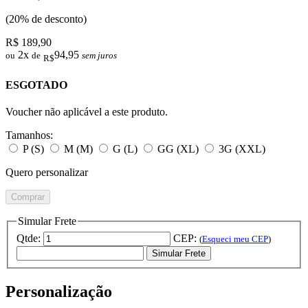
(20% de desconto)
R$ 189,90
2x
94,95
ou
de
sem juros
R$
ESGOTADO
Voucher não aplicável a este produto.
Tamanhos:
P (S)
M (M)
G (L)
GG (XL)
3G (XXL)
Quero personalizar
Comprar
Simular Frete
Qtde:
CEP:
(
Esqueci meu CEP
)
Simular Frete
Personalização