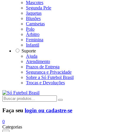
Mascotes
Segunda Pele
Jaquetas
Blusões
Camisetas
Polo
Árbitro
Feminina
Infantil
Suporte
Ajuda
Atendimento
Prazos de Entrega
Segurança e Privacidade
Sobre a Só Futebol Brasil
Trocas e Devoluções
Faça seu
login ou cadastre-se
0
Categorias