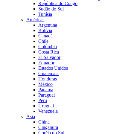
República do Congo
Sudão do Sul
Tunísia
Américas
Argentina
Bolívia
Canadá
Chile
Colômbia
Costa Rica
El Salvador
Equador
Estados Unidos
Guatemala
Honduras
México
Panamá
Paraguai
Peru
Uruguai
Venezuela
Ásia
China
Cingapura
Coréia do Sul