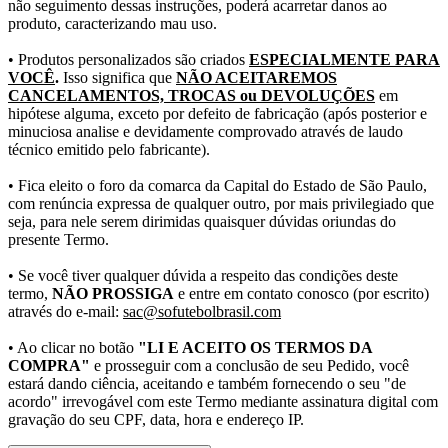
não seguimento dessas instruções, poderá acarretar danos ao
produto, caracterizando mau uso.
• Produtos personalizados são criados
ESPECIALMENTE PARA
VOCÊ
.
Isso significa que
NÃO ACEITAREMOS
CANCELAMENTOS, TROCAS ou DEVOLUÇÕES
em
hipótese alguma, exceto por defeito de fabricação (após posterior e
minuciosa analise e devidamente comprovado através de laudo
técnico emitido pelo fabricante).
• Fica eleito o foro da comarca da Capital do Estado de São Paulo,
com renúncia expressa de qualquer outro, por mais privilegiado que
seja, para nele serem dirimidas quaisquer dúvidas oriundas do
presente Termo.
• Se você tiver qualquer dúvida a respeito das condições deste
termo,
NÃO PROSSIGA
e entre em contato conosco (por escrito)
através do e-mail:
sac@sofutebolbrasil.com
• Ao clicar no botão
"LI E ACEITO OS TERMOS DA
COMPRA"
e prosseguir com a conclusão de seu Pedido, você
estará dando ciência, aceitando e também fornecendo o seu "de
acordo" irrevogável com este Termo mediante assinatura digital com
gravação do seu CPF, data, hora e endereço IP.