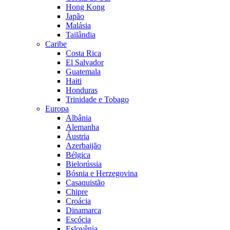
Hong Kong
Japão
Malásia
Tailândia
Caribe
Costa Rica
El Salvador
Guatemala
Haiti
Honduras
Trinidade e Tobago
Europa
Albânia
Alemanha
Áustria
Azerbaijão
Bélgica
Bielorússia
Bósnia e Herzegovina
Casaquistão
Chipre
Croácia
Dinamarca
Escócia
Eslovênia