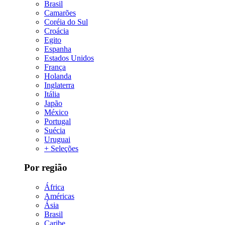
Brasil
Camarões
Coréia do Sul
Croácia
Egito
Espanha
Estados Unidos
França
Holanda
Inglaterra
Itália
Japão
México
Portugal
Suécia
Uruguai
+ Seleções
Por região
África
Américas
Ásia
Brasil
Caribe