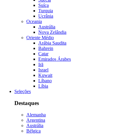
Suíça
Turquia
Ucrânia
Oceania
Austrália
Nova Zelândia
Oriente Médio
Arábia Saudita
Bahrein
Catar
Emirados Árabes
Irã
Israel
Kuwait
Líbano
Líbia
Seleções
Destaques
Alemanha
Argentina
Austrália
Bélgica