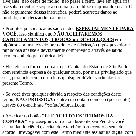
alvejante, não deixe de molho, não passe a ferro, lave em água fria,
use sabão neutro e seque à sombra (não utilize máquina de secar). O
não seguimento dessas instruções, poderá acarretar danos ao
produto, caracterizando mau uso.
• Produtos personalizados são criados
ESPECIALMENTE PARA
VOCÊ
.
Isso significa que
NÃO ACEITAREMOS
CANCELAMENTOS, TROCAS ou DEVOLUÇÕES
em
hipótese alguma, exceto por defeito de fabricação (após posterior e
minuciosa analise e devidamente comprovado através de laudo
técnico emitido pelo fabricante).
• Fica eleito o foro da comarca da Capital do Estado de São Paulo,
com renúncia expressa de qualquer outro, por mais privilegiado que
seja, para nele serem dirimidas quaisquer dúvidas oriundas do
presente Termo.
• Se você tiver qualquer dúvida a respeito das condições deste
termo,
NÃO PROSSIGA
e entre em contato conosco (por escrito)
através do e-mail:
sac@sofutebolbrasil.com
• Ao clicar no botão
"LI E ACEITO OS TERMOS DA
COMPRA"
e prosseguir com a conclusão de seu Pedido, você
estará dando ciência, aceitando e também fornecendo o seu "de
acordo" irrevogável com este Termo mediante assinatura digital com