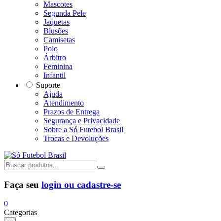
Mascotes
Segunda Pele
Jaquetas
Blusões
Camisetas
Polo
Árbitro
Feminina
Infantil
Suporte
Ajuda
Atendimento
Prazos de Entrega
Segurança e Privacidade
Sobre a Só Futebol Brasil
Trocas e Devoluções
Faça seu
login ou cadastre-se
0
Categorias