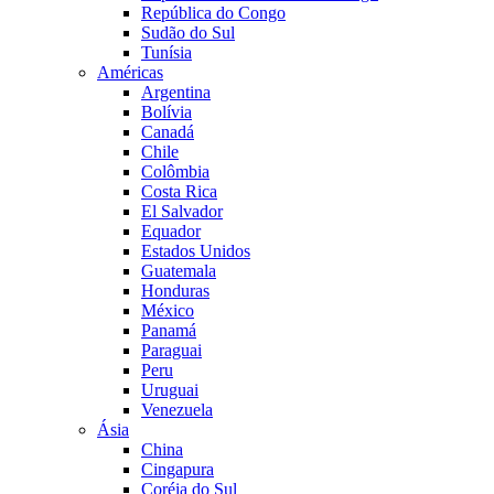
República do Congo
Sudão do Sul
Tunísia
Américas
Argentina
Bolívia
Canadá
Chile
Colômbia
Costa Rica
El Salvador
Equador
Estados Unidos
Guatemala
Honduras
México
Panamá
Paraguai
Peru
Uruguai
Venezuela
Ásia
China
Cingapura
Coréia do Sul