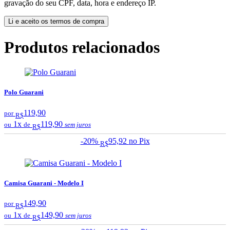
gravação do seu CPF, data, hora e endereço IP.
Li e aceito os termos de compra
Produtos relacionados
Polo Guarani
119,90
por
R$
1x
119,90
ou
de
sem juros
R$
-20%
95,92
no Pix
R$
Camisa Guarani - Modelo I
149,90
por
R$
1x
149,90
ou
de
sem juros
R$