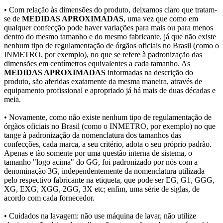
• Com relação às dimensões do produto, deixamos claro que tratam-
se de
MEDIDAS APROXIMADAS
, uma vez que como em
qualquer confecção pode haver variações para mais ou para menos
dentro do mesmo tamanho e do mesmo fabricante, já que não existe
nenhum tipo de regulamentação de órgãos oficiais no Brasil (como o
INMETRO, por exemplo), no que se refere à padronização das
dimensões em centímetros equivalentes a cada tamanho. As
MEDIDAS APROXIMADAS
informadas na descrição do
produto, são aferidas exatamente da mesma maneira, através de
equipamento profissional e apropriado já há mais de duas décadas e
meia.
• Novamente, como não existe nenhum tipo de regulamentação de
órgãos oficiais no Brasil (como o INMETRO, por exemplo) no que
tange à padronização da nomenclatura dos tamanhos das
confecções, cada marca, a seu critério, adota o seu próprio padrão.
Apenas e tão somente por uma questão interna de sistema, o
tamanho "logo acima" do GG, foi padronizado por nós com a
denominação 3G, independentemente da nomenclatura utilizada
pelo respectivo fabricante na etiqueta, que pode ser EG, G1, GGG,
XG, EXG, XGG, 2GG, 3X etc; enfim, uma série de siglas, de
acordo com cada fornecedor.
• Cuidados na lavagem: não use máquina de lavar, não utilize