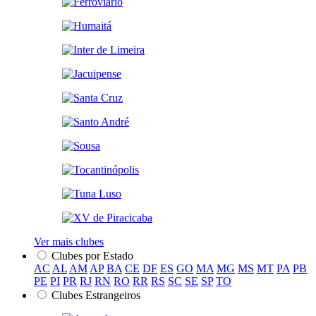
Ver mais clubes
Clubes por Estado
AC
AL
AM
AP
BA
CE
DF
ES
GO
MA
MG
MS
MT
PA
PB
PE
PI
PR
RJ
RN
RO
RR
RS
SC
SE
SP
TO
Clubes Estrangeiros