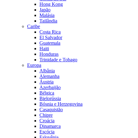
Hong Kong
Japão
Malásia
Tailândia
Caribe
Costa Rica
El Salvador
Guatemala
Haiti
Honduras
Trinidade e Tobago
Europa
Albânia
Alemanha
Áustria
Azerbaijão
Bélgica
Bielorússia
Bósnia e Herzegovina
Casaquistão
Chipre
Croácia
Dinamarca
Escócia
Eslovênia