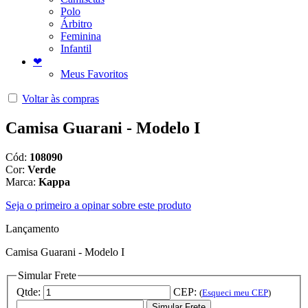
Polo
Árbitro
Feminina
Infantil
❤
Meus Favoritos
Voltar às compras
Camisa Guarani - Modelo I
Cód:
108090
Cor:
Verde
Marca:
Kappa
Seja o primeiro a opinar sobre este produto
Lançamento
Camisa Guarani - Modelo I
Simular Frete
Qtde:
CEP:
(
Esqueci meu CEP
)
Simular Frete