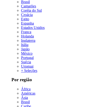
Brasil
Camarões
Coréia do Sul
Croácia
Egito
Espanha
Estados Unidos
França
Holanda
Inglaterra
Itália
Japão
México
Portugal
Suécia
Uruguai
+ Seleções
Por região
África
Américas
Ásia
Brasil
Caribe