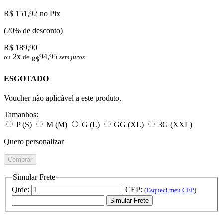
R$ 151,92
no Pix
(20% de desconto)
R$ 189,90
2x
94,95
ou
de
sem juros
R$
ESGOTADO
Voucher não aplicável a este produto.
Tamanhos:
P (S)
M (M)
G (L)
GG (XL)
3G (XXL)
Quero personalizar
Comprar
Simular Frete
Qtde:
CEP:
(
Esqueci meu CEP
)
Simular Frete