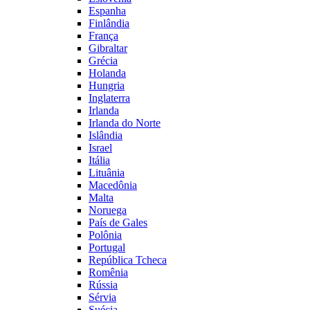
Espanha
Finlândia
França
Gibraltar
Grécia
Holanda
Hungria
Inglaterra
Irlanda
Irlanda do Norte
Islândia
Israel
Itália
Lituânia
Macedônia
Malta
Noruega
País de Gales
Polônia
Portugal
República Tcheca
Romênia
Rússia
Sérvia
Suécia