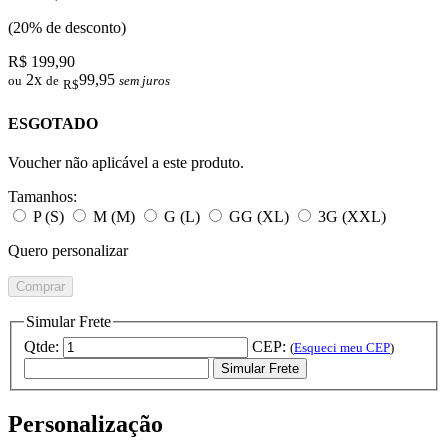
(20% de desconto)
R$ 199,90
2x
99,95
ou
de
sem juros
R$
ESGOTADO
Voucher não aplicável a este produto.
Tamanhos:
P (S)
M (M)
G (L)
GG (XL)
3G (XXL)
Quero personalizar
Comprar
Simular Frete
Qtde:
CEP:
(
Esqueci meu CEP
)
Simular Frete
Personalização