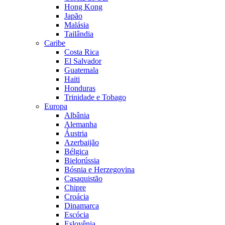
Hong Kong
Japão
Malásia
Tailândia
Caribe
Costa Rica
El Salvador
Guatemala
Haiti
Honduras
Trinidade e Tobago
Europa
Albânia
Alemanha
Áustria
Azerbaijão
Bélgica
Bielorússia
Bósnia e Herzegovina
Casaquistão
Chipre
Croácia
Dinamarca
Escócia
Eslovênia