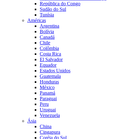
República do Congo
Sudão do Sul
Tunísia
Américas
Argentina
Bolívia
Canadá
Chile
Colômbia
Costa Rica
El Salvador
Equador
Estados Unidos
Guatemala
Honduras
México
Panamá
Paraguai
Peru
Uruguai
Venezuela
Ásia
China
Cingapura
Coréia do Sul