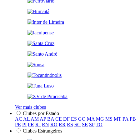
Ver mais clubes
Clubes por Estado
AC
AL
AM
AP
BA
CE
DF
ES
GO
MA
MG
MS
MT
PA
PB
PE
PI
PR
RJ
RN
RO
RR
RS
SC
SE
SP
TO
Clubes Estrangeiros