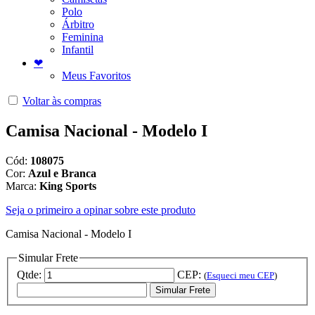
Polo
Árbitro
Feminina
Infantil
❤
Meus Favoritos
Voltar às compras
Camisa Nacional - Modelo I
Cód:
108075
Cor:
Azul e Branca
Marca:
King Sports
Seja o primeiro a opinar sobre este produto
Camisa Nacional - Modelo I
Simular Frete
Qtde:
CEP:
(
Esqueci meu CEP
)
Simular Frete