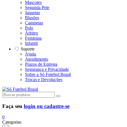
Mascotes
Segunda Pele
Jaquetas
Blusões
Camisetas
Polo
Árbitro
Feminina
Infantil
Suporte
Ajuda
Atendimento
Prazos de Entrega
Segurança e Privacidade
Sobre a Só Futebol Brasil
Trocas e Devoluções
Faça seu
login ou cadastre-se
0
Categorias