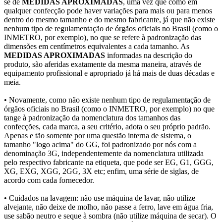
se de
MEDIDAS APROXIMADAS
, uma vez que como em
qualquer confecção pode haver variações para mais ou para menos
dentro do mesmo tamanho e do mesmo fabricante, já que não existe
nenhum tipo de regulamentação de órgãos oficiais no Brasil (como o
INMETRO, por exemplo), no que se refere à padronização das
dimensões em centímetros equivalentes a cada tamanho. As
MEDIDAS APROXIMADAS
informadas na descrição do
produto, são aferidas exatamente da mesma maneira, através de
equipamento profissional e apropriado já há mais de duas décadas e
meia.
• Novamente, como não existe nenhum tipo de regulamentação de
órgãos oficiais no Brasil (como o INMETRO, por exemplo) no que
tange à padronização da nomenclatura dos tamanhos das
confecções, cada marca, a seu critério, adota o seu próprio padrão.
Apenas e tão somente por uma questão interna de sistema, o
tamanho "logo acima" do GG, foi padronizado por nós com a
denominação 3G, independentemente da nomenclatura utilizada
pelo respectivo fabricante na etiqueta, que pode ser EG, G1, GGG,
XG, EXG, XGG, 2GG, 3X etc; enfim, uma série de siglas, de
acordo com cada fornecedor.
• Cuidados na lavagem: não use máquina de lavar, não utilize
alvejante, não deixe de molho, não passe a ferro, lave em água fria,
use sabão neutro e seque à sombra (não utilize máquina de secar). O