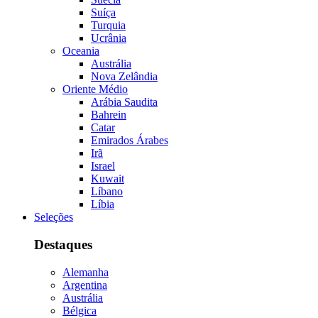
Suíça
Turquia
Ucrânia
Oceania
Austrália
Nova Zelândia
Oriente Médio
Arábia Saudita
Bahrein
Catar
Emirados Árabes
Irã
Israel
Kuwait
Líbano
Líbia
Seleções
Destaques
Alemanha
Argentina
Austrália
Bélgica