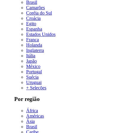
Brasil
Camarões
Coréia do Sul
Croácia
Egito
Espanha
Estados Unidos
França
Holanda
Inglaterra
Itália
Japão
México
Portugal
Suécia
Uruguai
+ Seleções
Por região
África
Américas
Ásia
Brasil
Caribe