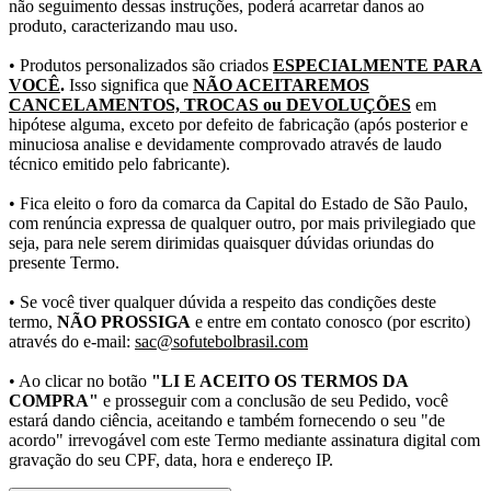
não seguimento dessas instruções, poderá acarretar danos ao
produto, caracterizando mau uso.
• Produtos personalizados são criados
ESPECIALMENTE PARA
VOCÊ
.
Isso significa que
NÃO ACEITAREMOS
CANCELAMENTOS, TROCAS ou DEVOLUÇÕES
em
hipótese alguma, exceto por defeito de fabricação (após posterior e
minuciosa analise e devidamente comprovado através de laudo
técnico emitido pelo fabricante).
• Fica eleito o foro da comarca da Capital do Estado de São Paulo,
com renúncia expressa de qualquer outro, por mais privilegiado que
seja, para nele serem dirimidas quaisquer dúvidas oriundas do
presente Termo.
• Se você tiver qualquer dúvida a respeito das condições deste
termo,
NÃO PROSSIGA
e entre em contato conosco (por escrito)
através do e-mail:
sac@sofutebolbrasil.com
• Ao clicar no botão
"LI E ACEITO OS TERMOS DA
COMPRA"
e prosseguir com a conclusão de seu Pedido, você
estará dando ciência, aceitando e também fornecendo o seu "de
acordo" irrevogável com este Termo mediante assinatura digital com
gravação do seu CPF, data, hora e endereço IP.