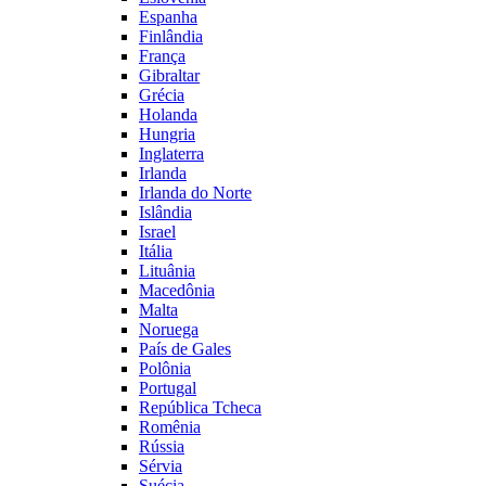
Espanha
Finlândia
França
Gibraltar
Grécia
Holanda
Hungria
Inglaterra
Irlanda
Irlanda do Norte
Islândia
Israel
Itália
Lituânia
Macedônia
Malta
Noruega
País de Gales
Polônia
Portugal
República Tcheca
Romênia
Rússia
Sérvia
Suécia