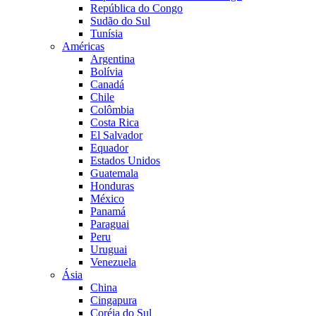
República do Congo
Sudão do Sul
Tunísia
Américas
Argentina
Bolívia
Canadá
Chile
Colômbia
Costa Rica
El Salvador
Equador
Estados Unidos
Guatemala
Honduras
México
Panamá
Paraguai
Peru
Uruguai
Venezuela
Ásia
China
Cingapura
Coréia do Sul