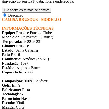
gravação do seu CPF, data, hora e endereço IP.
Li e aceito os termos de compra
Descrição
CAMISA BRUSQUE - MODELO I
INFORMAÇÕES TÉCNICAS
Equipe:
Brusque Futebol Clube
Modelo do Uniforme:
I (Titular)
Temporada:
2022-2023
Cidade:
Brusque
Estado:
Santa Catarina
País:
Brasil
Continente:
América (do Sul)
Fundação:
1987
Estádio:
Augusto Bauer
Capacidade:
5.000
Composição:
100% Poliéster
Gola:
Em Y
Fabricante:
Finta
Tecnologia:
-
Patrocínio:
Havan
Escudo:
Vinil
Manga:
Curta