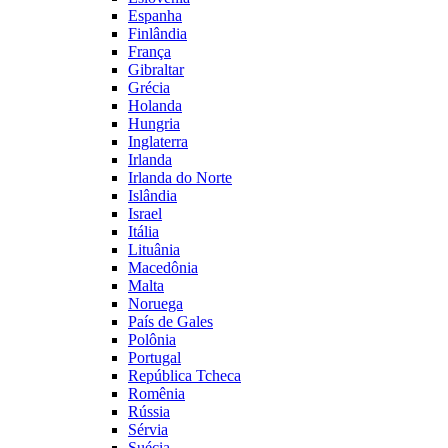
Espanha
Finlândia
França
Gibraltar
Grécia
Holanda
Hungria
Inglaterra
Irlanda
Irlanda do Norte
Islândia
Israel
Itália
Lituânia
Macedônia
Malta
Noruega
País de Gales
Polônia
Portugal
República Tcheca
Romênia
Rússia
Sérvia
Suécia