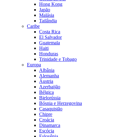
Hong Kong
Japão
Malásia
Tailândia
Caribe
Costa Rica
El Salvador
Guatemala
Haiti
Honduras
Trinidade e Tobago
Europa
Albânia
Alemanha
Áustria
Azerbaijão
Bélgica
Bielorússia
Bósnia e Herzegovina
Casaquistão
Chipre
Croácia
Dinamarca
Escócia
Eslovênia