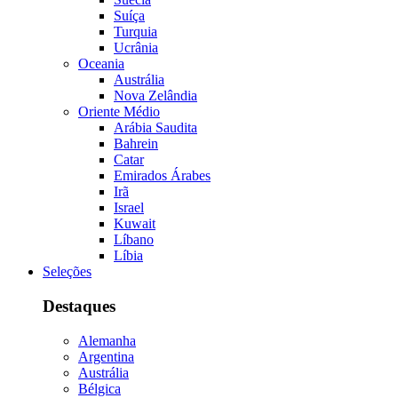
Suíça
Turquia
Ucrânia
Oceania
Austrália
Nova Zelândia
Oriente Médio
Arábia Saudita
Bahrein
Catar
Emirados Árabes
Irã
Israel
Kuwait
Líbano
Líbia
Seleções
Destaques
Alemanha
Argentina
Austrália
Bélgica