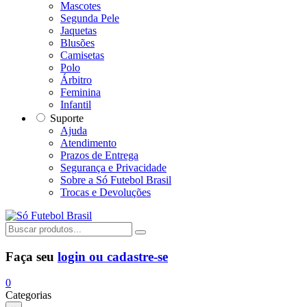
Mascotes
Segunda Pele
Jaquetas
Blusões
Camisetas
Polo
Árbitro
Feminina
Infantil
Suporte
Ajuda
Atendimento
Prazos de Entrega
Segurança e Privacidade
Sobre a Só Futebol Brasil
Trocas e Devoluções
Faça seu
login ou cadastre-se
0
Categorias