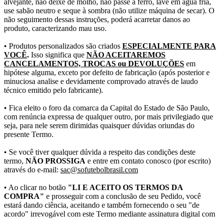
alvejante, não deixe de molho, não passe a ferro, lave em água fria,
use sabão neutro e seque à sombra (não utilize máquina de secar). O
não seguimento dessas instruções, poderá acarretar danos ao
produto, caracterizando mau uso.
• Produtos personalizados são criados
ESPECIALMENTE PARA
VOCÊ
.
Isso significa que
NÃO ACEITAREMOS
CANCELAMENTOS, TROCAS ou DEVOLUÇÕES
em
hipótese alguma, exceto por defeito de fabricação (após posterior e
minuciosa analise e devidamente comprovado através de laudo
técnico emitido pelo fabricante).
• Fica eleito o foro da comarca da Capital do Estado de São Paulo,
com renúncia expressa de qualquer outro, por mais privilegiado que
seja, para nele serem dirimidas quaisquer dúvidas oriundas do
presente Termo.
• Se você tiver qualquer dúvida a respeito das condições deste
termo,
NÃO PROSSIGA
e entre em contato conosco (por escrito)
através do e-mail:
sac@sofutebolbrasil.com
• Ao clicar no botão
"LI E ACEITO OS TERMOS DA
COMPRA"
e prosseguir com a conclusão de seu Pedido, você
estará dando ciência, aceitando e também fornecendo o seu "de
acordo" irrevogável com este Termo mediante assinatura digital com