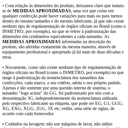
• Com relação às dimensões do produto, deixamos claro que tratam-
se de
MEDIDAS APROXIMADAS
, uma vez que como em
qualquer confecção pode haver variações para mais ou para menos
dentro do mesmo tamanho e do mesmo fabricante, já que não existe
nenhum tipo de regulamentação de órgãos oficiais no Brasil (como o
INMETRO, por exemplo), no que se refere à padronização das
dimensões em centímetros equivalentes a cada tamanho. As
MEDIDAS APROXIMADAS
informadas na descrição do
produto, são aferidas exatamente da mesma maneira, através de
equipamento profissional e apropriado já há mais de duas décadas e
meia.
• Novamente, como não existe nenhum tipo de regulamentação de
órgãos oficiais no Brasil (como o INMETRO, por exemplo) no que
tange à padronização da nomenclatura dos tamanhos das
confecções, cada marca, a seu critério, adota o seu próprio padrão.
Apenas e tão somente por uma questão interna de sistema, o
tamanho "logo acima" do GG, foi padronizado por nós com a
denominação 3G, independentemente da nomenclatura utilizada
pelo respectivo fabricante na etiqueta, que pode ser EG, G1, GGG,
XG, EXG, XGG, 2GG, 3X etc; enfim, uma série de siglas, de
acordo com cada fornecedor.
• Cuidados na lavagem: não use máquina de lavar, não utilize