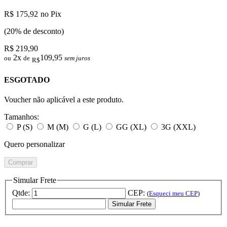
R$ 175,92
no Pix
(20% de desconto)
R$ 219,90
2x
109,95
ou
de
sem juros
R$
ESGOTADO
Voucher não aplicável a este produto.
Tamanhos:
P (S)
M (M)
G (L)
GG (XL)
3G (XXL)
Quero personalizar
Comprar
Simular Frete
Qtde:
CEP:
(
Esqueci meu CEP
)
Simular Frete