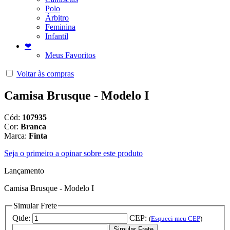
Polo
Árbitro
Feminina
Infantil
❤
Meus Favoritos
Voltar às compras
Camisa Brusque - Modelo I
Cód:
107935
Cor:
Branca
Marca:
Finta
Seja o primeiro a opinar sobre este produto
Lançamento
Camisa Brusque - Modelo I
Simular Frete
Qtde:
CEP:
(
Esqueci meu CEP
)
Simular Frete