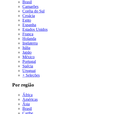
Brasil
Camarões
Coréia do Sul
Croácia
Egito
Espanha
Estados Unidos
França
Holanda
Inglaterra
Itália
Japão
México
Portugal
Suécia
Uruguai
+ Seleções
Por região
África
Américas
Ásia
Brasil
Caribe