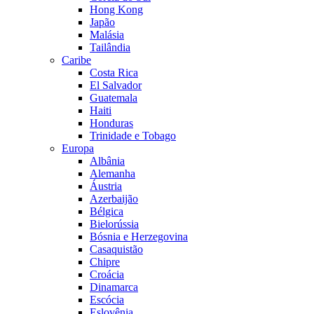
Hong Kong
Japão
Malásia
Tailândia
Caribe
Costa Rica
El Salvador
Guatemala
Haiti
Honduras
Trinidade e Tobago
Europa
Albânia
Alemanha
Áustria
Azerbaijão
Bélgica
Bielorússia
Bósnia e Herzegovina
Casaquistão
Chipre
Croácia
Dinamarca
Escócia
Eslovênia