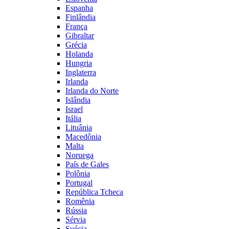
Espanha
Finlândia
França
Gibraltar
Grécia
Holanda
Hungria
Inglaterra
Irlanda
Irlanda do Norte
Islândia
Israel
Itália
Lituânia
Macedônia
Malta
Noruega
País de Gales
Polônia
Portugal
República Tcheca
Romênia
Rússia
Sérvia
Suécia