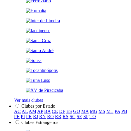
Ver mais clubes
Clubes por Estado
AC
AL
AM
AP
BA
CE
DF
ES
GO
MA
MG
MS
MT
PA
PB
PE
PI
PR
RJ
RN
RO
RR
RS
SC
SE
SP
TO
Clubes Estrangeiros