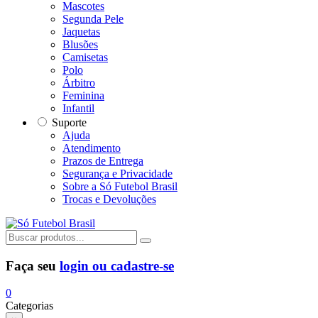
Mascotes
Segunda Pele
Jaquetas
Blusões
Camisetas
Polo
Árbitro
Feminina
Infantil
Suporte
Ajuda
Atendimento
Prazos de Entrega
Segurança e Privacidade
Sobre a Só Futebol Brasil
Trocas e Devoluções
Faça seu
login ou cadastre-se
0
Categorias