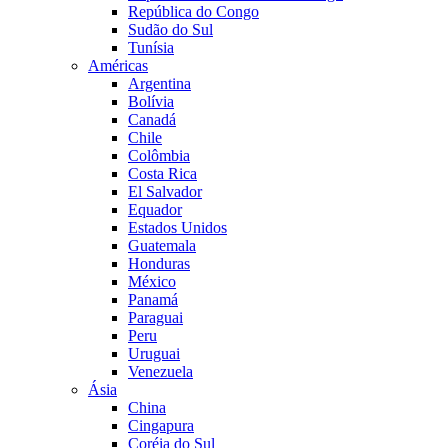
República do Congo
Sudão do Sul
Tunísia
Américas
Argentina
Bolívia
Canadá
Chile
Colômbia
Costa Rica
El Salvador
Equador
Estados Unidos
Guatemala
Honduras
México
Panamá
Paraguai
Peru
Uruguai
Venezuela
Ásia
China
Cingapura
Coréia do Sul