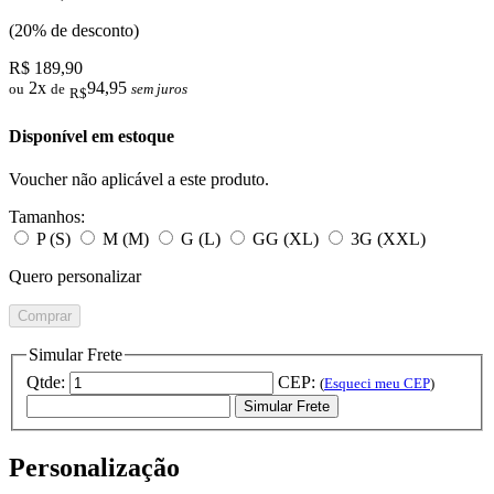
(20% de desconto)
R$ 189,90
2x
94,95
ou
de
sem juros
R$
Disponível em estoque
Voucher não aplicável a este produto.
Tamanhos:
P (S)
M (M)
G (L)
GG (XL)
3G (XXL)
Quero personalizar
Comprar
Simular Frete
Qtde:
CEP:
(
Esqueci meu CEP
)
Simular Frete
Personalização