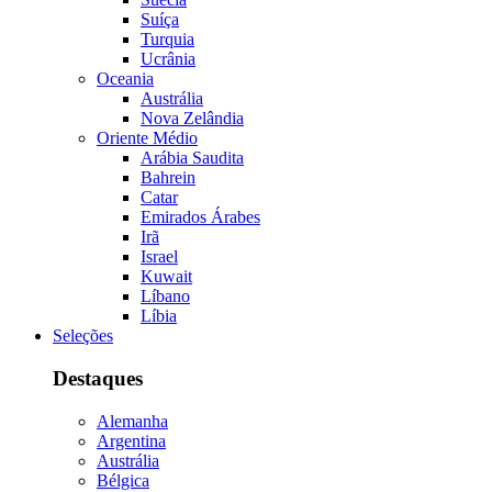
Suíça
Turquia
Ucrânia
Oceania
Austrália
Nova Zelândia
Oriente Médio
Arábia Saudita
Bahrein
Catar
Emirados Árabes
Irã
Israel
Kuwait
Líbano
Líbia
Seleções
Destaques
Alemanha
Argentina
Austrália
Bélgica