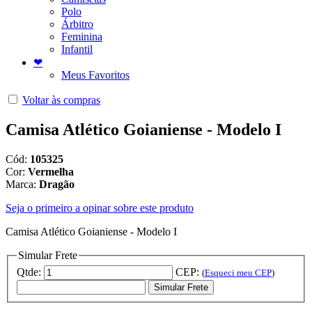
Polo
Árbitro
Feminina
Infantil
❤
Meus Favoritos
Voltar às compras
Camisa Atlético Goianiense - Modelo I
Cód:
105325
Cor:
Vermelha
Marca:
Dragão
Seja o primeiro a opinar sobre este produto
Camisa Atlético Goianiense - Modelo I
Simular Frete
Qtde:
CEP:
(
Esqueci meu CEP
)
Simular Frete