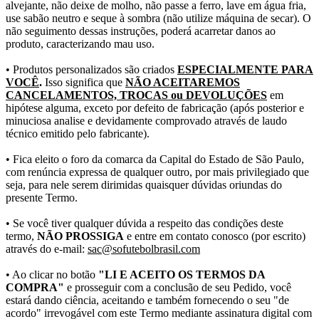
alvejante, não deixe de molho, não passe a ferro, lave em água fria,
use sabão neutro e seque à sombra (não utilize máquina de secar). O
não seguimento dessas instruções, poderá acarretar danos ao
produto, caracterizando mau uso.
• Produtos personalizados são criados
ESPECIALMENTE PARA
VOCÊ
.
Isso significa que
NÃO ACEITAREMOS
CANCELAMENTOS, TROCAS ou DEVOLUÇÕES
em
hipótese alguma, exceto por defeito de fabricação (após posterior e
minuciosa analise e devidamente comprovado através de laudo
técnico emitido pelo fabricante).
• Fica eleito o foro da comarca da Capital do Estado de São Paulo,
com renúncia expressa de qualquer outro, por mais privilegiado que
seja, para nele serem dirimidas quaisquer dúvidas oriundas do
presente Termo.
• Se você tiver qualquer dúvida a respeito das condições deste
termo,
NÃO PROSSIGA
e entre em contato conosco (por escrito)
através do e-mail:
sac@sofutebolbrasil.com
• Ao clicar no botão
"LI E ACEITO OS TERMOS DA
COMPRA"
e prosseguir com a conclusão de seu Pedido, você
estará dando ciência, aceitando e também fornecendo o seu "de
acordo" irrevogável com este Termo mediante assinatura digital com