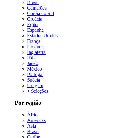
Brasil
Camarões
Coréia do Sul
Croácia
Egito
Espanha
Estados Unidos
França
Holanda
Inglaterra
Itália
Japão
México
Portugal
Suécia
Uruguai
+ Seleções
Por região
África
Américas
Ásia
Brasil
Caribe