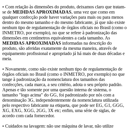
• Com relação às dimensões do produto, deixamos claro que tratam-
se de
MEDIDAS APROXIMADAS
, uma vez que como em
qualquer confecção pode haver variações para mais ou para menos
dentro do mesmo tamanho e do mesmo fabricante, já que não existe
nenhum tipo de regulamentação de órgãos oficiais no Brasil (como o
INMETRO, por exemplo), no que se refere à padronização das
dimensões em centímetros equivalentes a cada tamanho. As
MEDIDAS APROXIMADAS
informadas na descrição do
produto, são aferidas exatamente da mesma maneira, através de
equipamento profissional e apropriado já há mais de duas décadas e
meia.
• Novamente, como não existe nenhum tipo de regulamentação de
órgãos oficiais no Brasil (como o INMETRO, por exemplo) no que
tange à padronização da nomenclatura dos tamanhos das
confecções, cada marca, a seu critério, adota o seu próprio padrão.
Apenas e tão somente por uma questão interna de sistema, o
tamanho "logo acima" do GG, foi padronizado por nós com a
denominação 3G, independentemente da nomenclatura utilizada
pelo respectivo fabricante na etiqueta, que pode ser EG, G1, GGG,
XG, EXG, XGG, 2GG, 3X etc; enfim, uma série de siglas, de
acordo com cada fornecedor.
• Cuidados na lavagem: não use máquina de lavar, não utilize