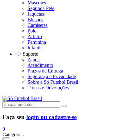
Mascotes
Segunda Pele
Jaquetas
Blusões
Camisetas
Polo
Árbitro
Feminina
Infantil
Suporte
Ajuda
Atendimento
Prazos de Entrega
Segurança e Privacidade
Sobre a Só Futebol Brasil
Trocas e Devoluções
Faça seu
login ou cadastre-se
0
Categorias