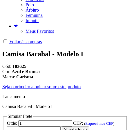
Polo
Árbitro
Feminina
Infantil
❤
Meus Favoritos
Voltar às compras
Camisa Bacabal - Modelo I
Cód:
103625
Cor:
Azul e Branca
Marca:
Carisma
Seja o primeiro a opinar sobre este produto
Lançamento
Camisa Bacabal - Modelo I
Simular Frete
Qtde:
CEP:
(
Esqueci meu CEP
)
Simular Frete