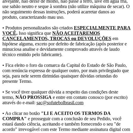
alvejante, não deixe de molho, não passe a ferro, lave em água fria,
use sabão neutro e seque à sombra (não utilize máquina de secar). O
não seguimento dessas instruções, poderá acarretar danos ao
produto, caracterizando mau uso.
• Produtos personalizados são criados
ESPECIALMENTE PARA
VOCÊ
.
Isso significa que
NÃO ACEITAREMOS
CANCELAMENTOS, TROCAS ou DEVOLUÇÕES
em
hipótese alguma, exceto por defeito de fabricação (após posterior e
minuciosa analise e devidamente comprovado através de laudo
técnico emitido pelo fabricante).
• Fica eleito o foro da comarca da Capital do Estado de São Paulo,
com renúncia expressa de qualquer outro, por mais privilegiado que
seja, para nele serem dirimidas quaisquer dúvidas oriundas do
presente Termo.
• Se você tiver qualquer dúvida a respeito das condições deste
termo,
NÃO PROSSIGA
e entre em contato conosco (por escrito)
através do e-mail:
sac@sofutebolbrasil.com
• Ao clicar no botão
"LI E ACEITO OS TERMOS DA
COMPRA"
e prosseguir com a conclusão de seu Pedido, você
estará dando ciência, aceitando e também fornecendo o seu "de
acordo" irrevogável com este Termo mediante assinatura digital com