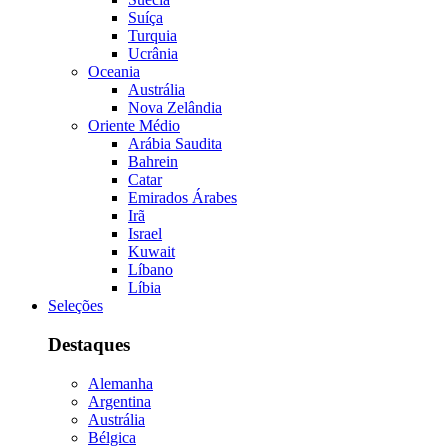
Suíça
Turquia
Ucrânia
Oceania
Austrália
Nova Zelândia
Oriente Médio
Arábia Saudita
Bahrein
Catar
Emirados Árabes
Irã
Israel
Kuwait
Líbano
Líbia
Seleções
Destaques
Alemanha
Argentina
Austrália
Bélgica