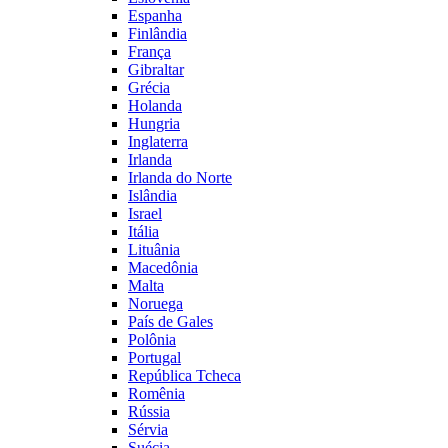
Espanha
Finlândia
França
Gibraltar
Grécia
Holanda
Hungria
Inglaterra
Irlanda
Irlanda do Norte
Islândia
Israel
Itália
Lituânia
Macedônia
Malta
Noruega
País de Gales
Polônia
Portugal
República Tcheca
Romênia
Rússia
Sérvia
Suécia