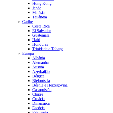
Hong Kong
Japão
Malásia
Tailândia
Caribe
Costa Rica
El Salvador
Guatemala
Haiti
Honduras
Trinidade e Tobago
Europa
Albânia
Alemanha
Áustria
Azerbaijão
Bélgica
Bielorússia
Bósnia e Herzegovina
Casaquistão
Chipre
Croácia
Dinamarca
Escócia
Eslovênia