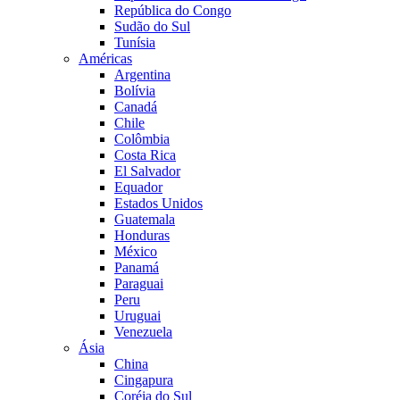
República do Congo
Sudão do Sul
Tunísia
Américas
Argentina
Bolívia
Canadá
Chile
Colômbia
Costa Rica
El Salvador
Equador
Estados Unidos
Guatemala
Honduras
México
Panamá
Paraguai
Peru
Uruguai
Venezuela
Ásia
China
Cingapura
Coréia do Sul