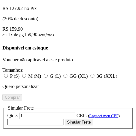
R$ 127,92
no Pix
(20% de desconto)
R$ 159,90
1x
159,90
ou
de
sem juros
R$
Disponível em estoque
Voucher não aplicável a este produto.
Tamanhos:
P (S)
M (M)
G (L)
GG (XL)
3G (XXL)
Quero personalizar
Comprar
Simular Frete
Qtde:
CEP:
(
Esqueci meu CEP
)
Simular Frete