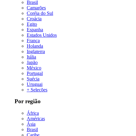
Brasil
Camarões
Coréia do Sul
Croácia
Egito
Espanha
Estados Unidos
França
Holanda
Inglaterra
Itália
Japão
México
Portugal
Suécia
Uruguai
+ Seleções
Por região
África
Américas
Ásia
Brasil
Caribe