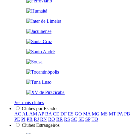
Ver mais clubes
Clubes por Estado
AC
AL
AM
AP
BA
CE
DF
ES
GO
MA
MG
MS
MT
PA
PB
PE
PI
PR
RJ
RN
RO
RR
RS
SC
SE
SP
TO
Clubes Estrangeiros