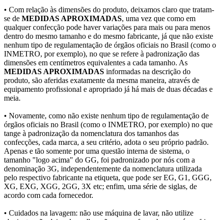
• Com relação às dimensões do produto, deixamos claro que tratam-
se de
MEDIDAS APROXIMADAS
, uma vez que como em
qualquer confecção pode haver variações para mais ou para menos
dentro do mesmo tamanho e do mesmo fabricante, já que não existe
nenhum tipo de regulamentação de órgãos oficiais no Brasil (como o
INMETRO, por exemplo), no que se refere à padronização das
dimensões em centímetros equivalentes a cada tamanho. As
MEDIDAS APROXIMADAS
informadas na descrição do
produto, são aferidas exatamente da mesma maneira, através de
equipamento profissional e apropriado já há mais de duas décadas e
meia.
• Novamente, como não existe nenhum tipo de regulamentação de
órgãos oficiais no Brasil (como o INMETRO, por exemplo) no que
tange à padronização da nomenclatura dos tamanhos das
confecções, cada marca, a seu critério, adota o seu próprio padrão.
Apenas e tão somente por uma questão interna de sistema, o
tamanho "logo acima" do GG, foi padronizado por nós com a
denominação 3G, independentemente da nomenclatura utilizada
pelo respectivo fabricante na etiqueta, que pode ser EG, G1, GGG,
XG, EXG, XGG, 2GG, 3X etc; enfim, uma série de siglas, de
acordo com cada fornecedor.
• Cuidados na lavagem: não use máquina de lavar, não utilize