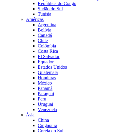
República do Congo
Sudão do Sul
Tunísia
Américas
Argentina
Bolívia
Canadá
Chile
Colômbia
Costa Rica
El Salvador
Equador
Estados Unidos
Guatemala
Honduras
México
Panamá
Paraguai
Peru
Uruguai
Venezuela
Ásia
China
Cingapura
Coréia do Sul