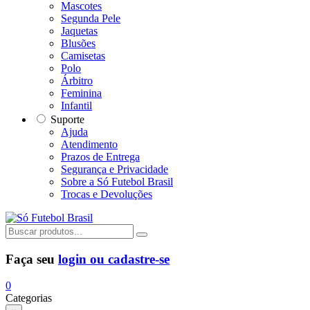
Mascotes
Segunda Pele
Jaquetas
Blusões
Camisetas
Polo
Árbitro
Feminina
Infantil
Suporte
Ajuda
Atendimento
Prazos de Entrega
Segurança e Privacidade
Sobre a Só Futebol Brasil
Trocas e Devoluções
Faça seu
login ou cadastre-se
0
Categorias