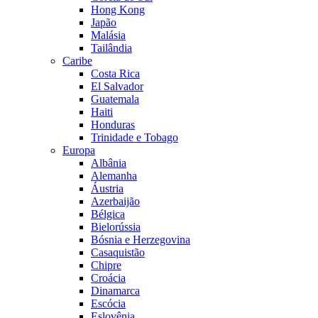
Hong Kong
Japão
Malásia
Tailândia
Caribe
Costa Rica
El Salvador
Guatemala
Haiti
Honduras
Trinidade e Tobago
Europa
Albânia
Alemanha
Áustria
Azerbaijão
Bélgica
Bielorússia
Bósnia e Herzegovina
Casaquistão
Chipre
Croácia
Dinamarca
Escócia
Eslovênia