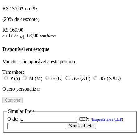
R$ 135,92
no Pix
(20% de desconto)
R$ 169,90
1x
169,90
ou
de
sem juros
R$
Disponível em estoque
Voucher não aplicável a este produto.
Tamanhos:
P (S)
M (M)
G (L)
GG (XL)
3G (XXL)
Quero personalizar
Comprar
Simular Frete
Qtde:
CEP:
(
Esqueci meu CEP
)
Simular Frete