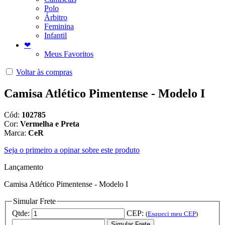
Polo
Árbitro
Feminina
Infantil
❤
Meus Favoritos
Voltar às compras
Camisa Atlético Pimentense - Modelo I
Cód:
102785
Cor:
Vermelha e Preta
Marca:
CeR
Seja o primeiro a opinar sobre este produto
Lançamento
Camisa Atlético Pimentense - Modelo I
Simular Frete
Qtde:
CEP:
(
Esqueci meu CEP
)
Simular Frete