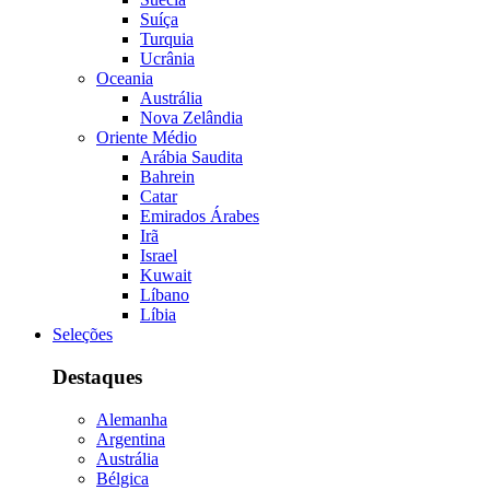
Suíça
Turquia
Ucrânia
Oceania
Austrália
Nova Zelândia
Oriente Médio
Arábia Saudita
Bahrein
Catar
Emirados Árabes
Irã
Israel
Kuwait
Líbano
Líbia
Seleções
Destaques
Alemanha
Argentina
Austrália
Bélgica