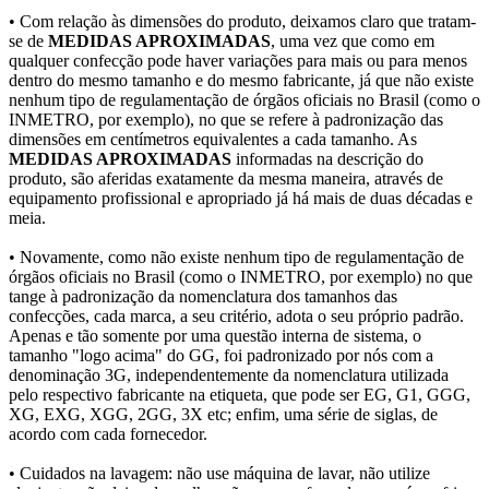
• Com relação às dimensões do produto, deixamos claro que tratam-
se de
MEDIDAS APROXIMADAS
, uma vez que como em
qualquer confecção pode haver variações para mais ou para menos
dentro do mesmo tamanho e do mesmo fabricante, já que não existe
nenhum tipo de regulamentação de órgãos oficiais no Brasil (como o
INMETRO, por exemplo), no que se refere à padronização das
dimensões em centímetros equivalentes a cada tamanho. As
MEDIDAS APROXIMADAS
informadas na descrição do
produto, são aferidas exatamente da mesma maneira, através de
equipamento profissional e apropriado já há mais de duas décadas e
meia.
• Novamente, como não existe nenhum tipo de regulamentação de
órgãos oficiais no Brasil (como o INMETRO, por exemplo) no que
tange à padronização da nomenclatura dos tamanhos das
confecções, cada marca, a seu critério, adota o seu próprio padrão.
Apenas e tão somente por uma questão interna de sistema, o
tamanho "logo acima" do GG, foi padronizado por nós com a
denominação 3G, independentemente da nomenclatura utilizada
pelo respectivo fabricante na etiqueta, que pode ser EG, G1, GGG,
XG, EXG, XGG, 2GG, 3X etc; enfim, uma série de siglas, de
acordo com cada fornecedor.
• Cuidados na lavagem: não use máquina de lavar, não utilize