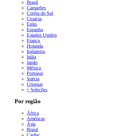
Brasil
Camarões
Coréia do Sul
Croácia
Egito
Espanha
Estados Unidos
França
Holanda
Inglaterra
Itália
Japão
México
Portugal
Suécia
Uruguai
+ Seleções
Por região
África
Américas
Ásia
Brasil
Caribe