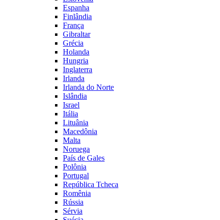
Espanha
Finlândia
França
Gibraltar
Grécia
Holanda
Hungria
Inglaterra
Irlanda
Irlanda do Norte
Islândia
Israel
Itália
Lituânia
Macedônia
Malta
Noruega
País de Gales
Polônia
Portugal
República Tcheca
Romênia
Rússia
Sérvia
Suécia