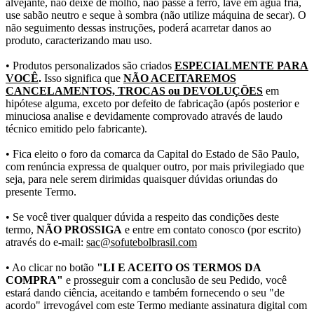
alvejante, não deixe de molho, não passe a ferro, lave em água fria,
use sabão neutro e seque à sombra (não utilize máquina de secar). O
não seguimento dessas instruções, poderá acarretar danos ao
produto, caracterizando mau uso.
• Produtos personalizados são criados
ESPECIALMENTE PARA
VOCÊ
.
Isso significa que
NÃO ACEITAREMOS
CANCELAMENTOS, TROCAS ou DEVOLUÇÕES
em
hipótese alguma, exceto por defeito de fabricação (após posterior e
minuciosa analise e devidamente comprovado através de laudo
técnico emitido pelo fabricante).
• Fica eleito o foro da comarca da Capital do Estado de São Paulo,
com renúncia expressa de qualquer outro, por mais privilegiado que
seja, para nele serem dirimidas quaisquer dúvidas oriundas do
presente Termo.
• Se você tiver qualquer dúvida a respeito das condições deste
termo,
NÃO PROSSIGA
e entre em contato conosco (por escrito)
através do e-mail:
sac@sofutebolbrasil.com
• Ao clicar no botão
"LI E ACEITO OS TERMOS DA
COMPRA"
e prosseguir com a conclusão de seu Pedido, você
estará dando ciência, aceitando e também fornecendo o seu "de
acordo" irrevogável com este Termo mediante assinatura digital com