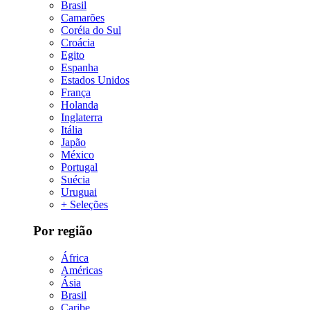
Brasil
Camarões
Coréia do Sul
Croácia
Egito
Espanha
Estados Unidos
França
Holanda
Inglaterra
Itália
Japão
México
Portugal
Suécia
Uruguai
+ Seleções
Por região
África
Américas
Ásia
Brasil
Caribe