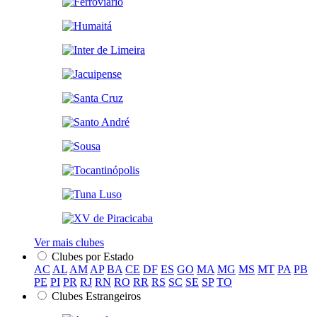
Ver mais clubes
Clubes por Estado
AC
AL
AM
AP
BA
CE
DF
ES
GO
MA
MG
MS
MT
PA
PB
PE
PI
PR
RJ
RN
RO
RR
RS
SC
SE
SP
TO
Clubes Estrangeiros