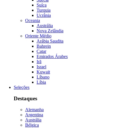
Suíça
Turquia
Ucrânia
Oceania
Austrália
Nova Zelândia
Oriente Médio
Arábia Saudita
Bahrein
Catar
Emirados Árabes
Irã
Israel
Kuwait
Líbano
Líbia
Seleções
Destaques
Alemanha
Argentina
Austrália
Bélgica