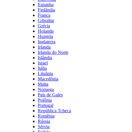
Espanha
Finlândia
França
Gibraltar
Grécia
Holanda
Hungria
Inglaterra
Irlanda
Irlanda do Norte
Islândia
Israel
Itália
Lituânia
Macedônia
Malta
Noruega
País de Gales
Polônia
Portugal
República Tcheca
Romênia
Rússia
Sérvia
Suécia