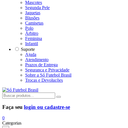
Mascotes
Segunda Pele
Jaquetas
Blusões
Camisetas
Polo
Árbitro
Feminina
Infantil
Suporte
Ajuda
Atendimento
Prazos de Entrega
Segurança e Privacidade
Sobre a Só Futebol Brasil
Trocas e Devoluções
Faça seu
login ou cadastre-se
0
Categorias