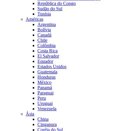
República do Congo
Sudão do Sul
Tunísia
Américas
Argentina
Bolívia
Canadá
Chile
Colômbia
Costa Rica
El Salvador
Equador
Estados Unidos
Guatemala
Honduras
México
Panamá
Paraguai
Peru
Uruguai
Venezuela
Ásia
China
Cingapura
Coréia do Sul