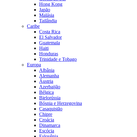
Hong Kong
Japão
Malásia
Tailândia
Caribe
Costa Rica
El Salvador
Guatemala
Haiti
Honduras
Trinidade e Tobago
Europa
Albânia
Alemanha
Áustria
Azerbaijão
Bélgica
Bielorússia
Bósnia e Herzegovina
Casaquistão
Chipre
Croácia
Dinamarca
Escócia
Eslovênia