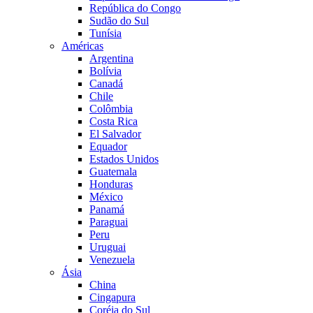
República do Congo
Sudão do Sul
Tunísia
Américas
Argentina
Bolívia
Canadá
Chile
Colômbia
Costa Rica
El Salvador
Equador
Estados Unidos
Guatemala
Honduras
México
Panamá
Paraguai
Peru
Uruguai
Venezuela
Ásia
China
Cingapura
Coréia do Sul