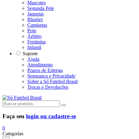
Mascotes
Segunda Pele
Jaquetas
Blusões
Camisetas
Polo
Árbitro
Feminina
Infantil
Suporte
Ajuda
Atendimento
Prazos de Entrega
Segurança e Privacidade
Sobre a Só Futebol Brasil
Trocas e Devoluções
Faça seu
login ou cadastre-se
0
Categorias