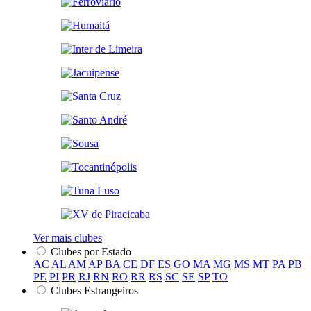
Ver mais clubes
Clubes por Estado
AC
AL
AM
AP
BA
CE
DF
ES
GO
MA
MG
MS
MT
PA
PB
PE
PI
PR
RJ
RN
RO
RR
RS
SC
SE
SP
TO
Clubes Estrangeiros