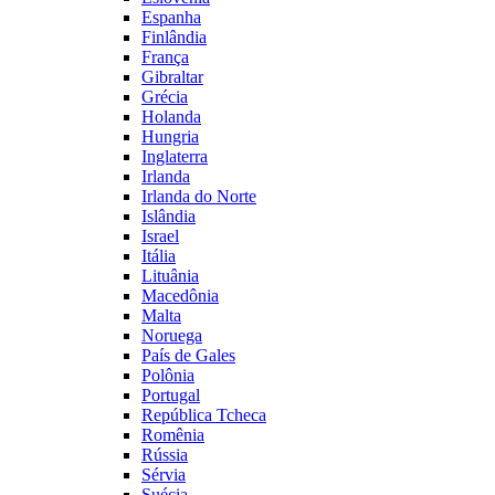
Espanha
Finlândia
França
Gibraltar
Grécia
Holanda
Hungria
Inglaterra
Irlanda
Irlanda do Norte
Islândia
Israel
Itália
Lituânia
Macedônia
Malta
Noruega
País de Gales
Polônia
Portugal
República Tcheca
Romênia
Rússia
Sérvia
Suécia