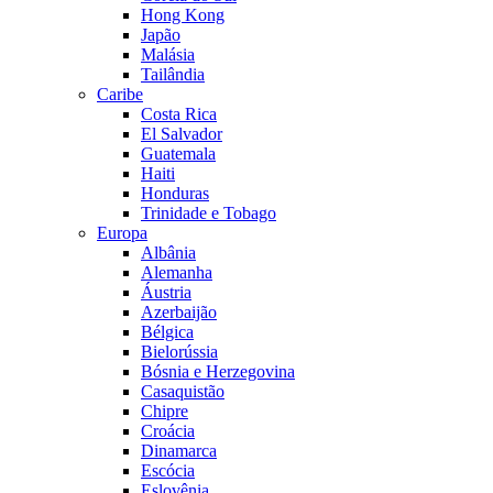
Hong Kong
Japão
Malásia
Tailândia
Caribe
Costa Rica
El Salvador
Guatemala
Haiti
Honduras
Trinidade e Tobago
Europa
Albânia
Alemanha
Áustria
Azerbaijão
Bélgica
Bielorússia
Bósnia e Herzegovina
Casaquistão
Chipre
Croácia
Dinamarca
Escócia
Eslovênia