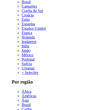
Brasil
Camarões
Coréia do Sul
Croácia
Egito
Espanha
Estados Unidos
França
Holanda
Inglaterra
Itália
Japão
México
Portugal
Suécia
Uruguai
+ Seleções
Por região
África
Américas
Ásia
Brasil
Caribe