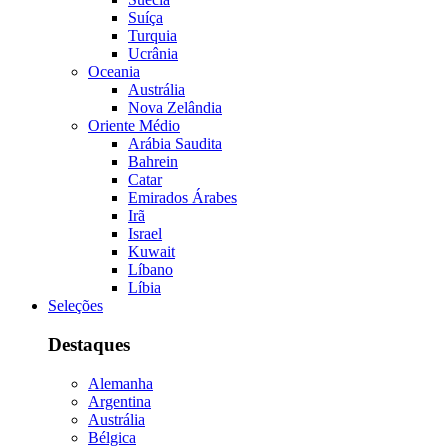
Suíça
Turquia
Ucrânia
Oceania
Austrália
Nova Zelândia
Oriente Médio
Arábia Saudita
Bahrein
Catar
Emirados Árabes
Irã
Israel
Kuwait
Líbano
Líbia
Seleções
Destaques
Alemanha
Argentina
Austrália
Bélgica