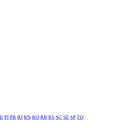
PE
PI
PR
RJ
RN
RO
RR
RS
SC
SE
SP
TO