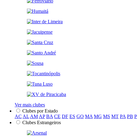
Ver mais clubes
Clubes por Estado
AC
AL
AM
AP
BA
CE
DF
ES
GO
MA
MG
MS
MT
PA
PB
Clubes Estrangeiros