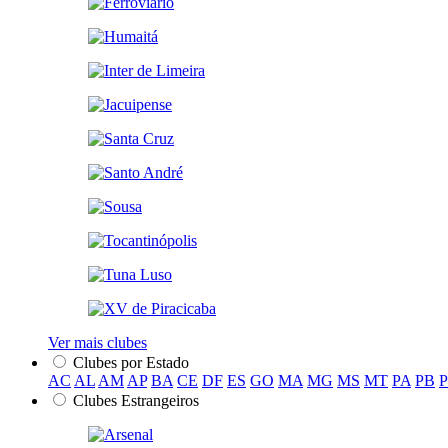
Ver mais clubes
Clubes por Estado
AC
AL
AM
AP
BA
CE
DF
ES
GO
MA
MG
MS
MT
PA
PB
Clubes Estrangeiros