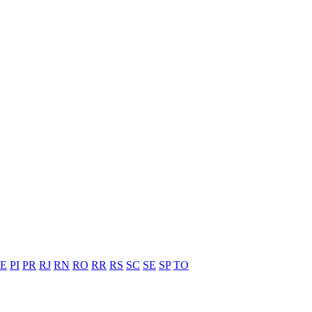
PE
PI
PR
RJ
RN
RO
RR
RS
SC
SE
SP
TO