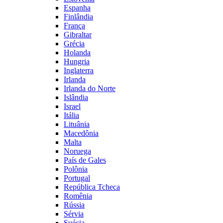
Espanha
Finlândia
França
Gibraltar
Grécia
Holanda
Hungria
Inglaterra
Irlanda
Irlanda do Norte
Islândia
Israel
Itália
Lituânia
Macedônia
Malta
Noruega
País de Gales
Polônia
Portugal
República Tcheca
Romênia
Rússia
Sérvia
Suécia