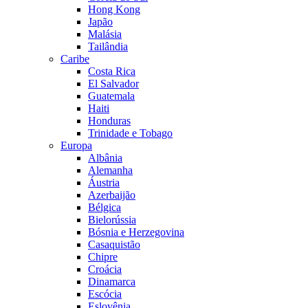
Hong Kong
Japão
Malásia
Tailândia
Caribe
Costa Rica
El Salvador
Guatemala
Haiti
Honduras
Trinidade e Tobago
Europa
Albânia
Alemanha
Áustria
Azerbaijão
Bélgica
Bielorússia
Bósnia e Herzegovina
Casaquistão
Chipre
Croácia
Dinamarca
Escócia
Eslovênia