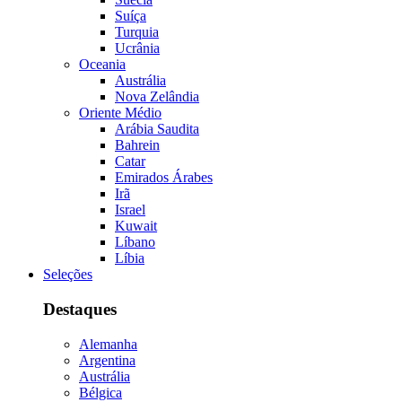
Suíça
Turquia
Ucrânia
Oceania
Austrália
Nova Zelândia
Oriente Médio
Arábia Saudita
Bahrein
Catar
Emirados Árabes
Irã
Israel
Kuwait
Líbano
Líbia
Seleções
Destaques
Alemanha
Argentina
Austrália
Bélgica