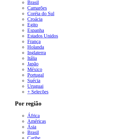
Brasil
Camarões
Coréia do Sul
Croácia
Egito
Espanha
Estados Unidos
França
Holanda
Inglaterra
Itália
Japão
México
Portugal
Suécia
Uruguai
+ Seleções
Por região
África
Américas
Ásia
Brasil
Caribe