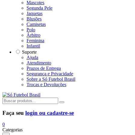
Mascotes
Segunda Pele
Jaquetas
Blusões
Camisetas
Polo
Árbitro
Feminina
Infantil
Suporte
Ajuda
Atendimento
Prazos de Entrega
Segurança e Privacidade
Sobre a Só Futebol Brasil
Trocas e Devoluções
Faça seu
login ou cadastre-se
0
Categorias