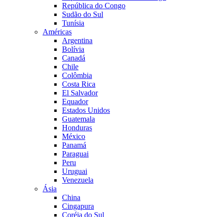
República do Congo
Sudão do Sul
Tunísia
Américas
Argentina
Bolívia
Canadá
Chile
Colômbia
Costa Rica
El Salvador
Equador
Estados Unidos
Guatemala
Honduras
México
Panamá
Paraguai
Peru
Uruguai
Venezuela
Ásia
China
Cingapura
Coréia do Sul