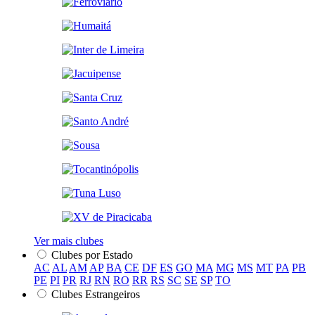
Ver mais clubes
Clubes por Estado
AC
AL
AM
AP
BA
CE
DF
ES
GO
MA
MG
MS
MT
PA
PB
PE
PI
PR
RJ
RN
RO
RR
RS
SC
SE
SP
TO
Clubes Estrangeiros